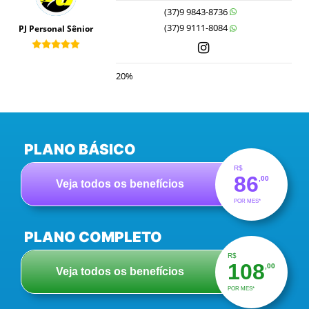
(37)9 9843-8736
(37)9 9111-8084
PJ Personal Sênior
20%
PLANO BÁSICO
R$
86
,00
Veja todos os benefícios
POR MES*
PLANO COMPLETO
R$
108
,00
Veja todos os benefícios
POR MES*