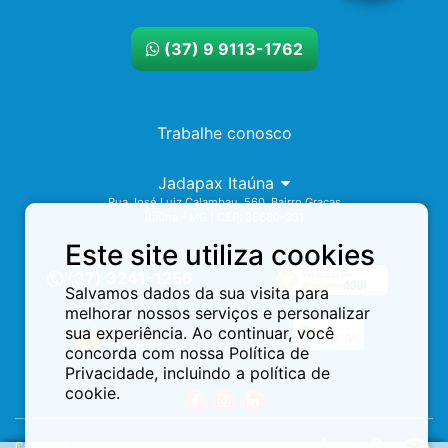
(37) 9 9113-1762
Trabalhe conosco
Jadapax Itaúna
Rua José Luiz Calambau, 560. Bairro Graças
Itaúna - MG | CEP: 35680-331
Este site utiliza cookies
Assistência 24h
(37) 3241-1256
Salvamos dados da sua visita para
melhorar nossos serviços e personalizar
sua experiência. Ao continuar, você
concorda com nossa Política de
Privacidade, incluindo a política de
Redes Sociais:
cookie.
Copyright © 2020.