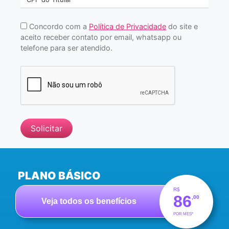
Concordo com a
Política de Privacidade
do site e
aceito receber contato por email, whatsapp ou
telefone para ser atendido.
Solicitar
PLANO BÁSICO
R$
86
,00
Veja todos os benefícios
POR MES*