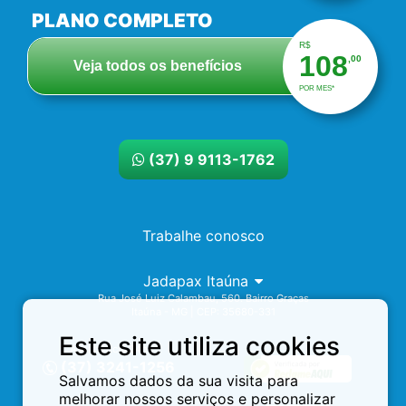
PLANO COMPLETO
R$
108
,00
Veja todos os benefícios
POR MES*
(37) 9 9113-1762
Trabalhe conosco
Jadapax Itaúna
Rua José Luiz Calambau, 560. Bairro Graças
Itaúna - MG | CEP: 35680-331
Este site utiliza cookies
Assistência 24h
(37) 3241-1256
Salvamos dados da sua visita para
melhorar nossos serviços e personalizar