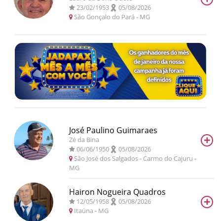
23/02/1953
05/08/2026
São Gonçalo do Pará
- MG
José Paulino Guimaraes
+
Zé da Bina
06/06/1950
05/08/2026
São José dos Salgados - Carmo do Cajuru
-
MG
Hairon Nogueira Quadros
+
12/05/1958
05/08/2026
Itaúna
- MG