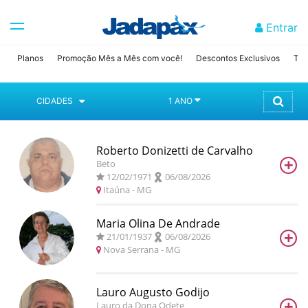
Entrar
Planos
Promoção Mês a Mês com você!
Descontos Exclusivos
Tab
CIDADES
1 ANO
Roberto Donizetti de Carvalho
+
Beto
12/02/1971
06/08/2026
Itaúna
- MG
Maria Olina De Andrade
+
21/01/1937
06/08/2026
Nova Serrana
- MG
Lauro Augusto Godijo
+
Lauro da Dona Odete