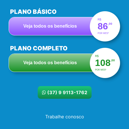
PLANO BÁSICO
R$
86
,00
Veja todos os benefícios
POR MES*
PLANO COMPLETO
R$
108
,00
Veja todos os benefícios
POR MES*
(37) 9 9113-1762
Trabalhe conosco