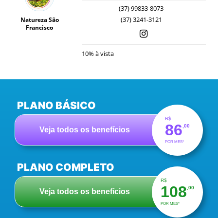
(37) 99833-8073
(37) 3241-3121
Natureza São
Francisco
10% à vista
PLANO BÁSICO
R$
86
,00
Veja todos os benefícios
POR MES*
PLANO COMPLETO
R$
108
,00
Veja todos os benefícios
POR MES*