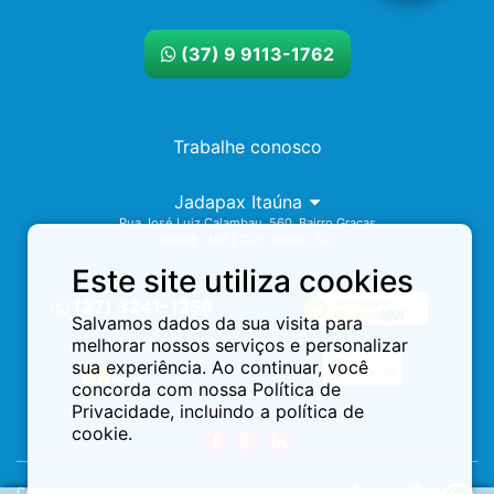
(37) 9 9113-1762
Trabalhe conosco
Jadapax Itaúna
Rua José Luiz Calambau, 560. Bairro Graças
Itaúna - MG | CEP: 35680-331
Este site utiliza cookies
Assistência 24h
(37) 3241-1256
Salvamos dados da sua visita para
melhorar nossos serviços e personalizar
sua experiência. Ao continuar, você
concorda com nossa Política de
Privacidade, incluindo a política de
Redes Sociais:
cookie.
Copyright © 2020.