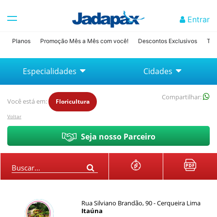
Entrar
Planos
Promoção Mês a Mês com você!
Descontos Exclusivos
Tab
Especialidades
Cidades
Compartilhar:
Você está em:
Floricultura
Voltar
Seja nosso Parceiro
Buscar...
Rua Silviano Brandão, 90 - Cerqueira Lima
Itaúna