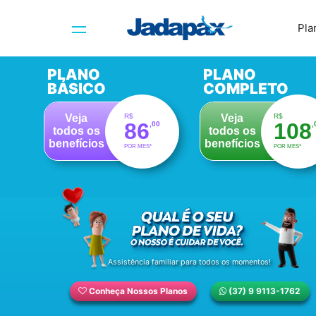
Pla
PLANO
PLANO
BÁSICO
COMPLETO
R$
R$
Veja
Veja
86
108
,00
,
todos os
todos os
benefícios
benefícios
POR MES*
POR MES*
Assistência familiar para todos os momentos!
Conheça Nossos Planos
(37) 9 9113-1762