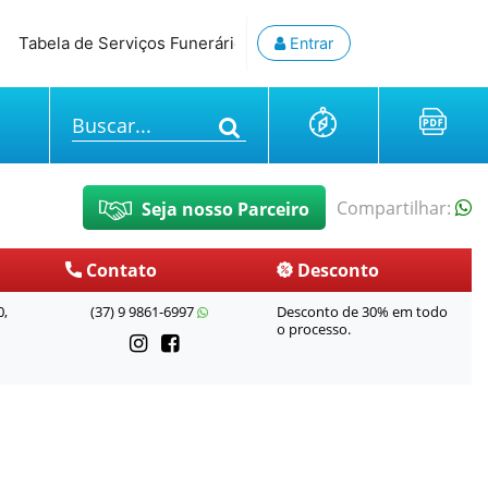
Tabela de Serviços Funerários
Teste de 30 dias
2° Via d
Entrar
Buscar...
Compartilhar:
Seja nosso Parceiro
Contato
Desconto
0,
(37) 9 9861-6997
Desconto de 30% em todo
o processo.