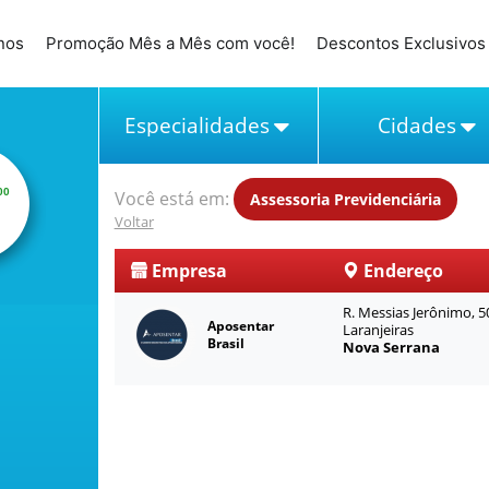
nos
Promoção Mês a Mês com você!
Descontos Exclusivos
Especialidades
Cidades
00
Você está em:
Assessoria Previdenciária
Voltar
Empresa
Endereço
R. Messias Jerônimo, 5
Aposentar
Laranjeiras
Brasil
Nova Serrana