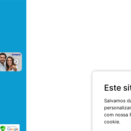
Este si
Salvamos da
personaliza
com nossa Po
cookie.