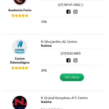
(37) 99141-2962
Academia Fenix
10%
R: Silva Jardim, 82. Centro.
Itaúna
(37)3242-8805
Centro
Odontológico
35%
Ver oferta
R. Dr José Gonçalves, 417, Centro
Itaúna