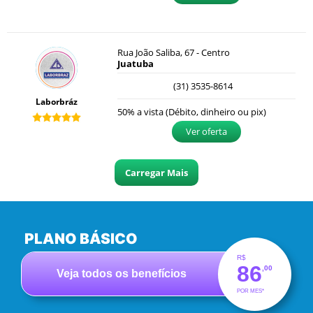
Rua João Saliba, 67 - Centro
Juatuba
(31) 3535-8614
Laborbráz
50% a vista (Débito, dinheiro ou pix)
Ver oferta
Carregar Mais
PLANO BÁSICO
R$
86
,00
Veja todos os benefícios
POR MES*