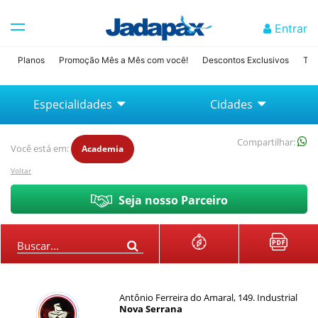
Entrar
Planos
Promoção Mês a Mês com você!
Descontos Exclusivos
Tab
Especialidades
Cidades
Compartilhar:
Você está em:
Academia
Voltar
Seja nosso Parceiro
Buscar...
Antônio Ferreira do Amaral, 149. Industrial
Nova Serrana