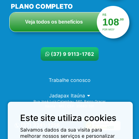
PLANO COMPLETO
R$
108
,00
Veja todos os benefícios
POR MES*
(37) 9 9113-1762
Trabalhe conosco
Jadapax Itaúna
Rua José Luiz Calambau, 560. Bairro Graças
Itaúna - MG | CEP: 35680-331
Este site utiliza cookies
Assistência 24h
(37) 3241-1256
Salvamos dados da sua visita para
melhorar nossos serviços e personalizar