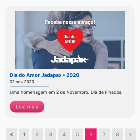
Dia do Amor Jadapax • 2020
02 nov, 2020
Uma homenagem em 2 de Novembro, Dia de Finados.
Leia mais
1
2
3
4
5
6
7
8