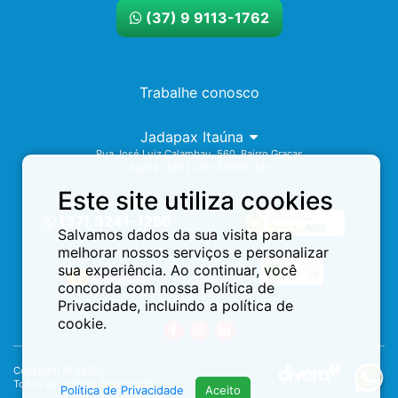
(37) 9 9113-1762
Trabalhe conosco
Jadapax Itaúna
Rua José Luiz Calambau, 560. Bairro Graças
Itaúna - MG | CEP: 35680-331
Este site utiliza cookies
Assistência 24h
(37) 3241-1256
Salvamos dados da sua visita para
melhorar nossos serviços e personalizar
sua experiência. Ao continuar, você
concorda com nossa Política de
Privacidade, incluindo a política de
Redes Sociais:
cookie.
Copyright © 2020.
Todos os Direitos Reservados.
Política de Privacidade
Aceito