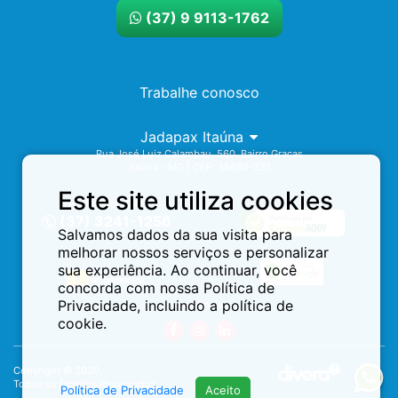
(37) 9 9113-1762
Trabalhe conosco
Jadapax Itaúna
Rua José Luiz Calambau, 560. Bairro Graças
Itaúna - MG | CEP: 35680-331
Este site utiliza cookies
Assistência 24h
(37) 3241-1256
Salvamos dados da sua visita para
melhorar nossos serviços e personalizar
sua experiência. Ao continuar, você
concorda com nossa Política de
Privacidade, incluindo a política de
Redes Sociais:
cookie.
Copyright © 2020.
Todos os Direitos Reservados.
Política de Privacidade
Aceito