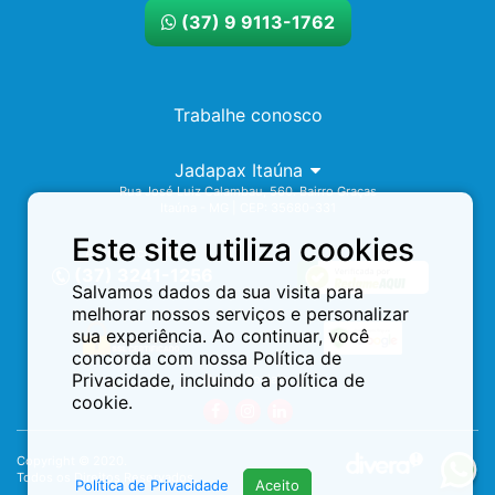
(37) 9 9113-1762
Trabalhe conosco
Jadapax Itaúna
Rua José Luiz Calambau, 560. Bairro Graças
Itaúna - MG | CEP: 35680-331
Este site utiliza cookies
Assistência 24h
(37) 3241-1256
Salvamos dados da sua visita para
melhorar nossos serviços e personalizar
sua experiência. Ao continuar, você
concorda com nossa Política de
Privacidade, incluindo a política de
Redes Sociais:
cookie.
Copyright © 2020.
Todos os Direitos Reservados.
Política de Privacidade
Aceito