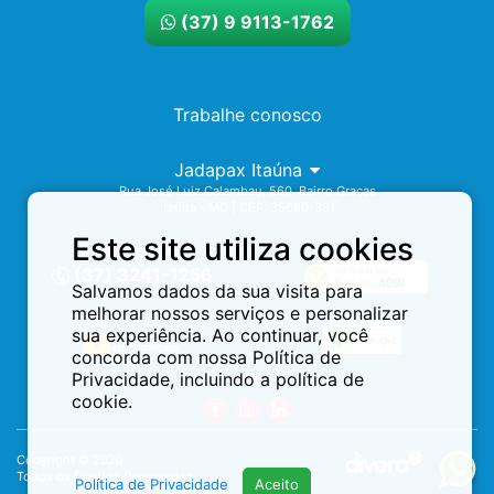
(37) 9 9113-1762
Trabalhe conosco
Jadapax Itaúna
Rua José Luiz Calambau, 560. Bairro Graças
Itaúna - MG | CEP: 35680-331
Este site utiliza cookies
Assistência 24h
(37) 3241-1256
Salvamos dados da sua visita para
melhorar nossos serviços e personalizar
sua experiência. Ao continuar, você
concorda com nossa Política de
Privacidade, incluindo a política de
Redes Sociais:
cookie.
Copyright © 2020.
Todos os Direitos Reservados.
Política de Privacidade
Aceito