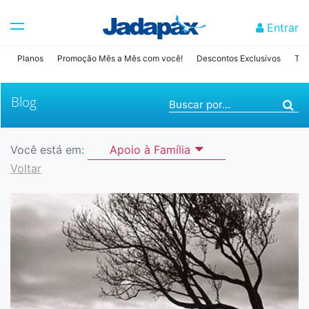
Entrar
Planos
Promoção Mês a Mês com você!
Descontos Exclusivos
Tab
Blog
Buscar por...
Você está em:
Apoio à Família
Voltar