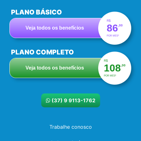
PLANO BÁSICO
R$
86
,00
Veja todos os benefícios
POR MES*
PLANO COMPLETO
R$
108
,00
Veja todos os benefícios
POR MES*
(37) 9 9113-1762
Trabalhe conosco