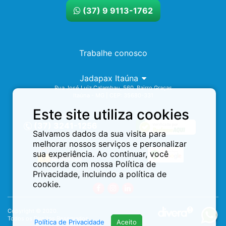
(37) 9 9113-1762
Trabalhe conosco
Jadapax Itaúna
Rua José Luiz Calambau, 560. Bairro Graças
Itaúna - MG | CEP: 35680-331
Este site utiliza cookies
Assistência 24h
(37) 3241-1256
Salvamos dados da sua visita para
melhorar nossos serviços e personalizar
sua experiência. Ao continuar, você
concorda com nossa Política de
Privacidade, incluindo a política de
Redes Sociais:
cookie.
Copyright © 2020.
Todos os Direitos Reservados.
Política de Privacidade
Aceito