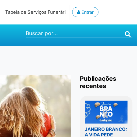
Tabela de Serviços Funerários
Teste de 30 dias
2° Via d
Entrar
Buscar por...
Publicações
recentes
JANEIRO BRANCO:
A VIDA PEDE