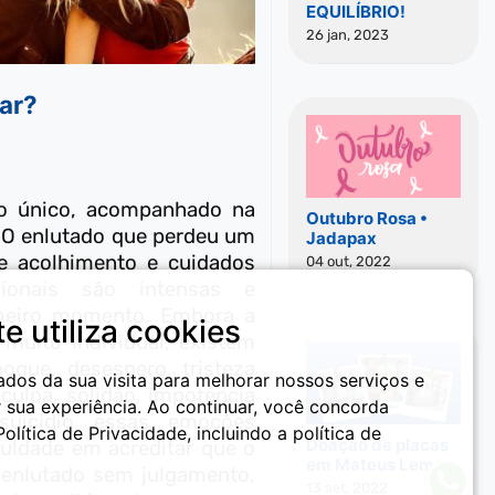
EQUILÍBRIO!
26 jan, 2023
rar?
o único, acompanhado na
Outubro Rosa •
. O enlutado que perdeu um
Jadapax
de acolhimento e cuidados
04 out, 2022
ionais são intensas e
imeiro momento. Embora a
te utiliza cookies
muito individual, existem
que, desespero, tristeza
dos da sua visita para melhorar nossos serviços e
 culpa, solidão, impotência
r sua experiência. Ao continuar, você concorda
uicídio essas emoções
lítica de Privacidade, incluindo a política de
Doação de placas
uldade em acreditar que o
em Mateus Leme
 enlutado sem julgamento,
13 set, 2022