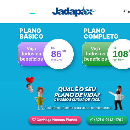
Pla
PLANO
PLANO
BÁSICO
COMPLETO
R$
R$
Veja
Veja
86
108
,00
,
todos os
todos os
benefícios
benefícios
POR MES*
POR MES*
Assistência familiar para todos os momentos!
Conheça Nossos Planos
(37) 9 9113-1762