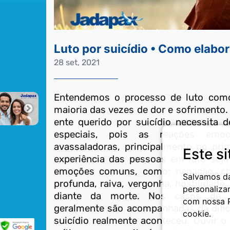
Luto por suicídio • Como elabo
28 set, 2021
Entendemos o processo de luto com
maioria das vezes de dor e sofrimento
ente querido por suicídio necessita 
especiais, pois as reações emoc
avassaladoras, principalmente no pr
Este si
experiência das pessoas em luto seja 
emoções comuns, como: negação, cho
Salvamos da
profunda, raiva, vergonha, hostilidade,
personaliza
diante da morte. Nos casos de s
com nossa Po
geralmente são acompanhadas da dific
cookie.
suicídio realmente aconteceu. Ouvir o