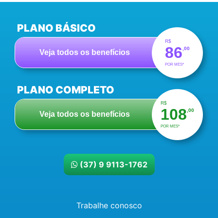
PLANO BÁSICO
R$
86
,00
Veja todos os benefícios
POR MES*
PLANO COMPLETO
R$
108
,00
Veja todos os benefícios
POR MES*
(37) 9 9113-1762
Trabalhe conosco