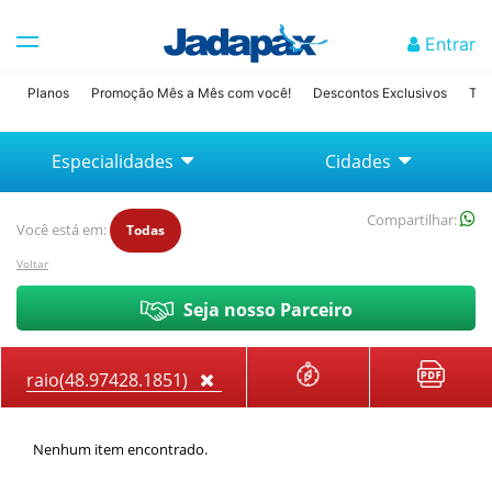
Entrar
Planos
Promoção Mês a Mês com você!
Descontos Exclusivos
Tab
Especialidades
Cidades
Compartilhar:
Você está em:
Todas
Voltar
Seja nosso Parceiro
Nenhum item encontrado.