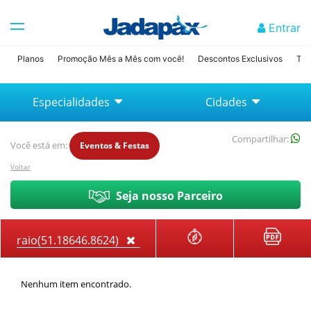
Entrar
Planos
Promoção Mês a Mês com você!
Descontos Exclusivos
Tab
Especialidades
Cidades
Compartilhar:
Você está em:
Eventos & Festas
Voltar
Seja nosso Parceiro
Nenhum item encontrado.