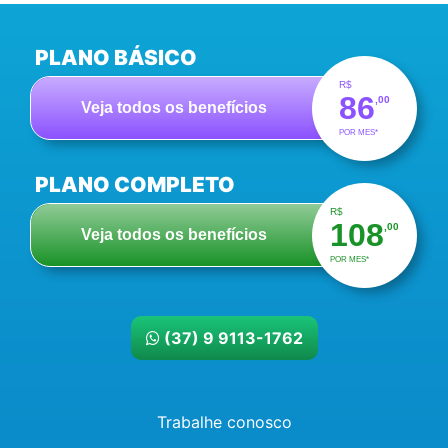
PLANO BÁSICO
R$
86
,00
Veja todos os benefícios
POR MES*
PLANO COMPLETO
R$
108
,00
Veja todos os benefícios
POR MES*
(37) 9 9113-1762
Trabalhe conosco